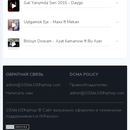
Gal Yanymda Sen 2015 - Daygo
Uytgamok Eje - Maxx ft Mekan
Bolsyn Dowam - Azat Ilamanow ft Bu Azer
ОБРАТНАЯ СВЯЗЬ
DCMA POLICY
admin@100de100hiphop.com
Правообладателям
Написать нам
admin@100de100hiphop.com
100de100hiphop © Сайт визуально оформлен и технически
поддерживается M.Rasulov