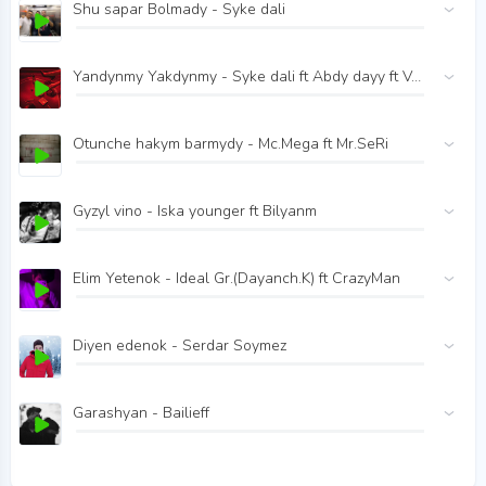
Shu sapar Bolmady - Syke dali
Yandynmy Yakdynmy - Syke dali ft Abdy dayy ft Vagrant4
Otunche hakym barmydy - Mc.Mega ft Mr.SeRi
Gyzyl vino - Iska younger ft Bilyanm
Elim Yetenok - Ideal Gr.(Dayanch.K) ft CrazyMan
Diyen edenok - Serdar Soymez
Garashyan - Bailieff