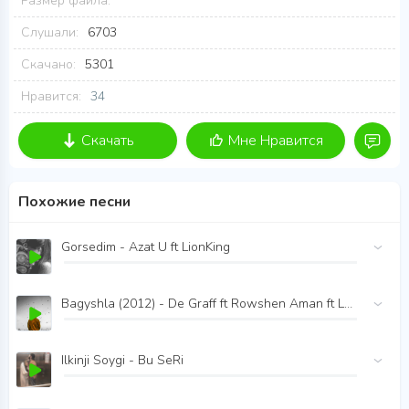
Размер файла:
Слушали:
6703
Скачано:
5301
Нравится:
34
Скачать
Мне Нравится
Похожие песни
Gorsedim - Azat U ft LionKing
Bagyshla (2012) - De Graff ft Rowshen Aman ft La Blaze
Ilkinji Soygi - Bu SeRi