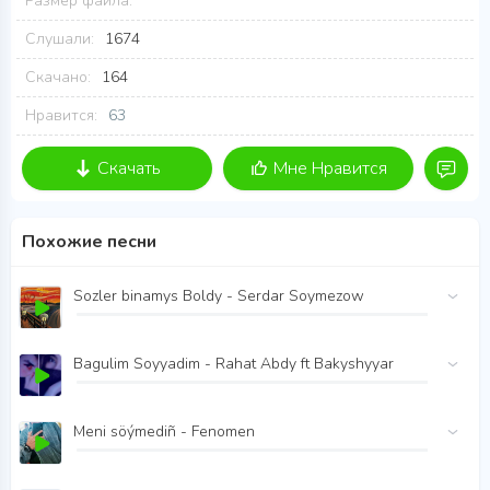
Размер файла:
Слушали:
1674
Скачано:
164
Нравится:
63
Скачать
Мне Нравится
Похожие песни
Sozler binamys Boldy - Serdar Soymezow
Bagulim Soyyadim - Rahat Abdy ft Bakyshyyar
Meni söýmediñ - Fenomen