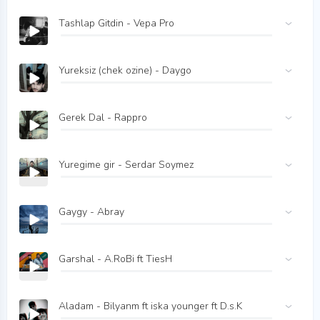
Tashlap Gitdin - Vepa Pro
Yureksiz (chek ozine) - Daygo
Gerek Dal - Rappro
Yuregime gir - Serdar Soymez
Gaygy - Abray
Garshal - A.RoBi ft TiesH
Aladam - Bilyanm ft iska younger ft D.s.K