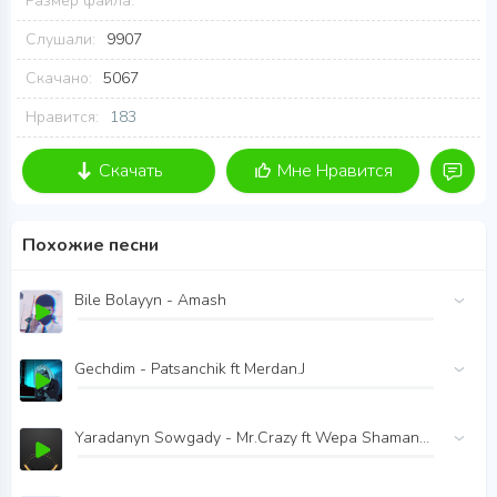
Размер файла:
Слушали:
9907
Скачано:
5067
Нравится:
183
Скачать
Мне Нравится
Похожие песни
Bile Bolayyn - Amash
Gechdim - Patsanchik ft Merdan.J
Yaradanyn Sowgady - Mr.Crazy ft Wepa Shamanew ft G Young