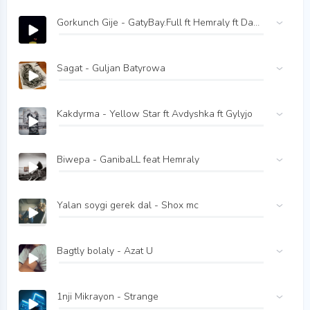
Gorkunch Gije - GatyBay.Full ft Hemraly ft Daygo
Sagat - Guljan Batyrowa
Kakdyrma - Yellow Star ft Avdyshka ft Gylyjo
Biwepa - GanibaLL feat Hemraly
Yalan soygi gerek dal - Shox mc
Bagtly bolaly - Azat U
1nji Mikrayon - Strange