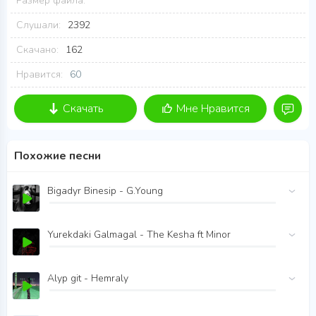
Размер файла:
Слушали:
2392
Скачано:
162
Нравится:
60
Скачать
Мне Нравится
Похожие песни
Bigadyr Binesip - G.Young
Yurekdaki Galmagal - The Kesha ft Minor
Alyp git - Hemraly