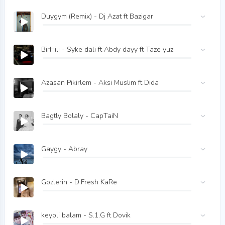
Duygym (Remix) - Dj Azat ft Bazigar
BirHili - Syke dali ft Abdy dayy ft Taze yuz
Azasan Pikirlem - Aksi Muslim ft Dida
Bagtly Bolaly - CapTaiN
Gaygy - Abray
Gozlerin - D.Fresh KaRe
keypli balam - S.1.G ft Dovik