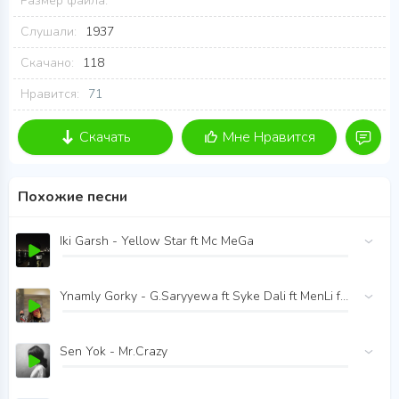
Размер файла:
Слушали:
1937
Скачано:
118
Нравится:
71
Скачать
Мне Нравится
Похожие песни
Iki Garsh - Yellow Star ft Mc MeGa
Ynamly Gorky - G.Saryyewa ft Syke Dali ft MenLi ft AiNa
Sen Yok - Mr.Crazy