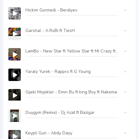
Hickim Gormedi - Berdiyev
Garshal - A.RoBi ft TiesH
LamBo - New Star ft Yellow Star ft Mr.Crazy ft Holy Wolf
Yaraly Yurek - Rappro ft G Young
Gijeki Mojekler - Emin Bu ft king Boy ft Nakema
Duygym (Remix) - Dj Azat ft Bazigar
Keypli Gun - Abdy Dayy