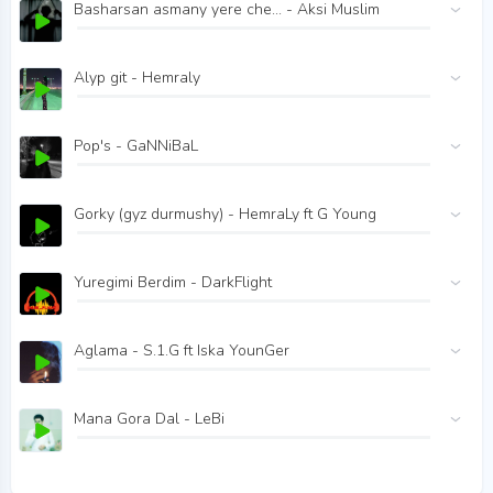
Basharsan asmany yere che... - Aksi Muslim
Alyp git - Hemraly
Pop's - GaNNiBaL
Gorky (gyz durmushy) - HemraLy ft G Young
Yuregimi Berdim - DarkFlight
Aglama - S.1.G ft Iska YounGer
Mana Gora Dal - LeBi