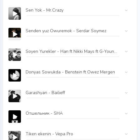
Sen Yok - Mr.Crazy
Senden yuz Owuremok - Serdar Soymez
Soyen Yurekler - Han ft Nikki Mays ft G-Young ft Ezka ft Hemraly
Donyas Sowukda - Benstein ft Owez Mergen
Garashyan - Bailieff
Отшельник - SHA
Tiken ekenin - Vepa Pro