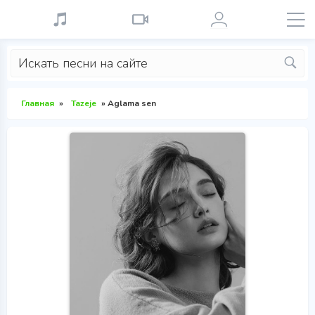
Главная
»
Tazeje
» Aglama sen