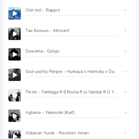
Ozin bol - Rappro
Так больно - Introvert
Sowama - Gylyjo
Gozi yashly Penjire - Humaya x Hemraly x Daygo
Tm.tm - Yamtaga ft 8 Boola ft Jo Vandal ft G Young
Aglama - Yekeozim (Kaif)
Aldanan Yurek - Rovshen Aman