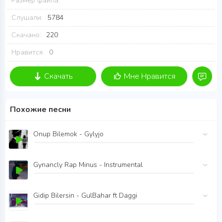
Размер файла:
Слушали:
5784
Скачано:
220
Нравится:
0
Скачать
Мне Нравится
Похожие песни
Onup Bilemok - Gylyjo
Gynancly Rap Minus - Instrumental
Gidip Bilersin - GulBahar ft Daggi