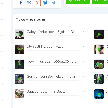
Похожие песни
Galdym Yekelikde - Egoist ft Gazak Romantica
4
Uly gozli Biwepa - Azziom
New minus saz - 100de100hiphop
Gorkyan seni Soymekden - Iska Younger
Bagt bar oglum - S Beater
J