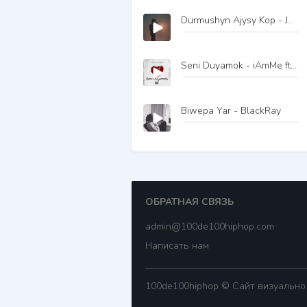
Durmushyn Ajysy Kop - Jhomart
Seni Duyamok - iAmMe ft GyLych
Biwepa Yar - BlackRay
ОБРАТНАЯ СВЯЗЬ
admin@100de100hiphop.com
Написать нам
100de100hiphop © Сайт визуально