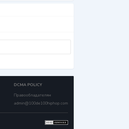
DCMA POLICY
Правообладателям
admin@100de100hiphop.com