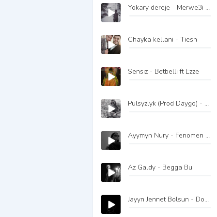
Yokary dereje - Merwe3i ft Hotjet
Chayka kellani - Tiesh
Sensiz - Betbelli ft Ezze
Pulsyzlyk (Prod Daygo) - Amash
Ayymyn Nury - Fenomen ft Sh Productions
Az Galdy - Begga Bu
Jayyn Jennet Bolsun - DoEsH ft Gadam