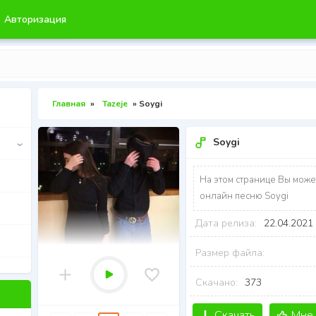
Авторизация
Главная
»
Tazeje
» Soygi
Soygi
На этом странице Вы може
онлайн песню Soygi
Дата релиза:
22.04.2021
Размер файла:
Скачано:
373
Скачать
Мне 