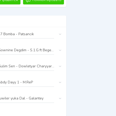
7 Bomba - Patsancik
Gownine Degdim - S.1.G ft Begench Ummadow ft SiGGa
Gulim Sen - Dowletyar Charyyarow ft Rappro
Abdy Dayy 1 - M.ReP
uwiler yuka Dal - Galantey