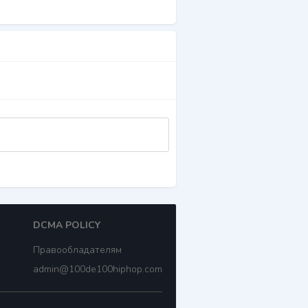
DCMA POLICY
Правообладателям
admin@100de100hiphop.com