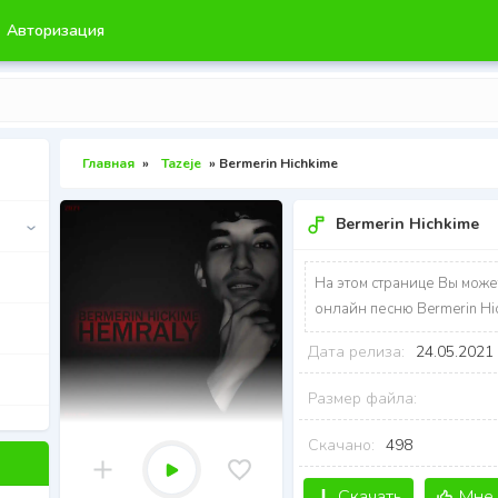
Авторизация
Главная
»
Tazeje
» Bermerin Hichkime
Bermerin Hichkime
На этом странице Вы може
онлайн песню Bermerin Hi
Дата релиза:
24.05.2021
Размер файла:
Скачано:
498
Скачать
Мне 