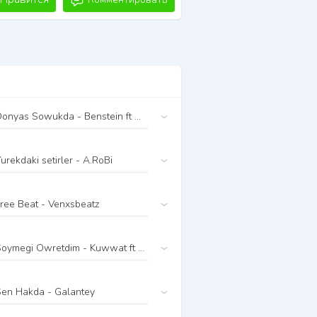
Donyas Sowukda - Benstein ft Owez Mergen
urekdaki setirler - A.RoBi
ree Beat - Venxsbeatz
Soymegi Owretdim - Kuwwat ft Han Boorda
Sen Hakda - Galantey