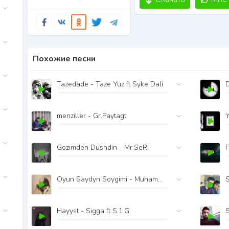
Похожие песни
Tazedade - Taze Yuz ft Syke Dali
menziller - Gr.Paytagt
Y
Gozimden Dushdin - Mr.SeRi
F
Oyun Saydyn Soygimi - Muhammet.B ft CrazY StaR
Hayyst - Sigga ft S.1.G