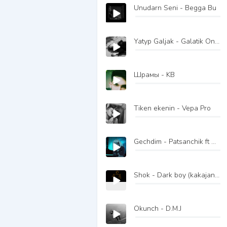
Unudarn Seni - Begga Bu
Yatyp Galjak - Galatik One ft Jasmine ft CrazyMan
Шрамы - KB
Tiken ekenin - Vepa Pro
Gechdim - Patsanchik ft Merdan.J
Shok - Dark boy (kakajan) ft Mad Man
Okunch - D.M.J