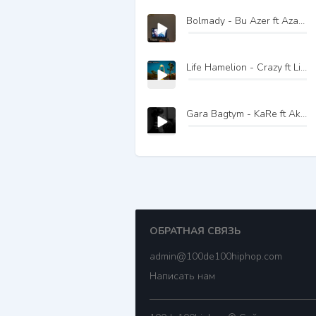
Bolmady - Bu Azer ft Azat Ilamanow
Life Hamelion - Crazy ft LionKing
Gara Bagtym - KaRe ft Aksi Muslim
ОБРАТНАЯ СВЯЗЬ
admin@100de100hiphop.com
Написать нам