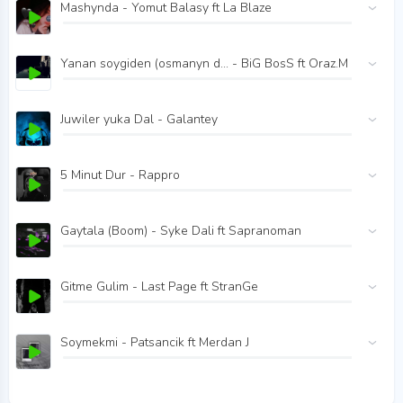
Mashynda - Yomut Balasy ft La Blaze
Yanan soygiden (osmanyn d... - BiG BosS ft Oraz.M
Juwiler yuka Dal - Galantey
5 Minut Dur - Rappro
Gaytala (Boom) - Syke Dali ft Sapranoman
Gitme Gulim - Last Page ft StranGe
Soymekmi - Patsancik ft Merdan J