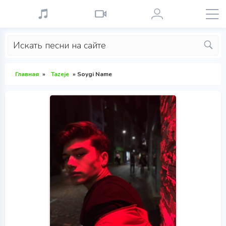
Главная
»
Tazeje
» Soygi Name