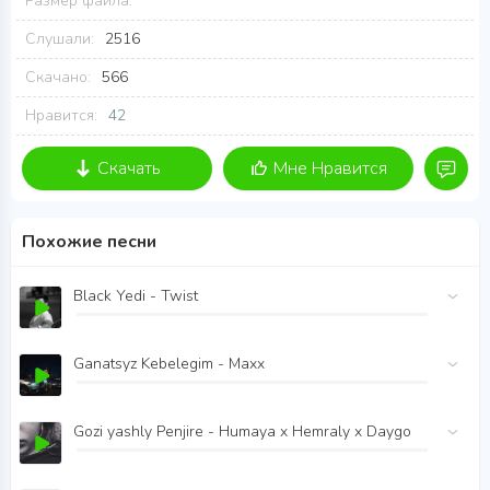
Размер файла:
Слушали:
2516
Скачано:
566
Нравится:
42
Скачать
Мне Нравится
Похожие песни
Black Yedi - Twist
Ganatsyz Kebelegim - Maxx
Gozi yashly Penjire - Humaya x Hemraly x Daygo