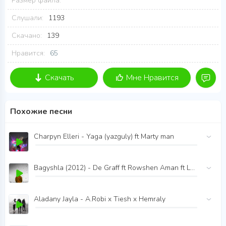
Размер файла:
Слушали:
1193
Скачано:
139
Нравится:
65
Скачать
Мне Нравится
Похожие песни
Charpyn Elleri - Yaga (yazguly) ft Marty man
Bagyshla (2012) - De Graff ft Rowshen Aman ft La Blaze
Aladany Jayla - A.Robi x Tiesh x Hemraly