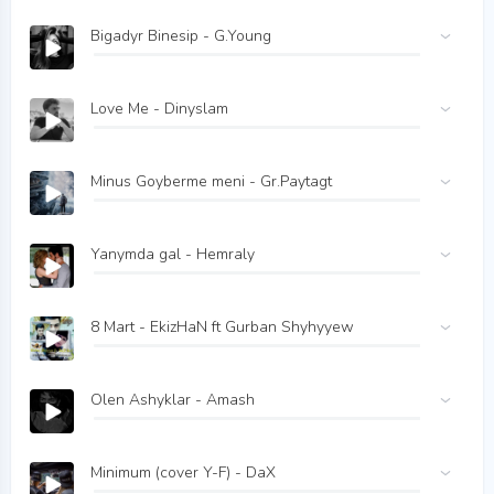
Bigadyr Binesip - G.Young
Love Me - Dinyslam
Minus Goyberme meni - Gr.Paytagt
Yanymda gal - Hemraly
8 Mart - EkizHaN ft Gurban Shyhyyew
Olen Ashyklar - Amash
Minimum (cover Y-F) - DaX