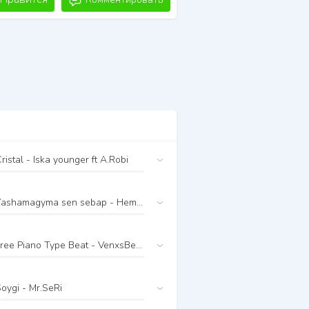
ristal - Iska younger ft A.Robi
Yashamagyma sen sebap - Hemraly ft D.s.k
Free Piano Type Beat - VenxsBeatz
oygi - Mr.SeRi