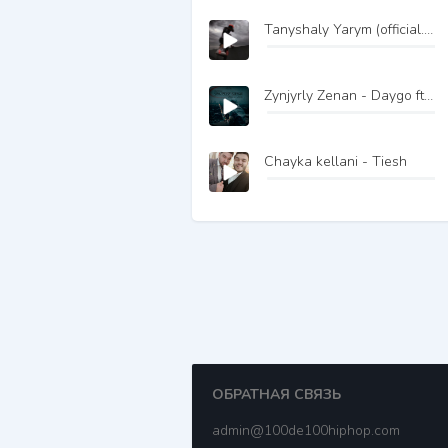
Tanyshaly Yarym (official... - Bu Meka ft Guych Nazarow
Zynjyrly Zenan - Daygo ft Galantey
Chayka kellani - Tiesh
ОБРАТНАЯ СВЯЗЬ
admin@100de100hiphop.com