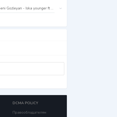
Seni Gozleyan - Iska younger ft Malaya
DCMA POLICY
Правообладателям