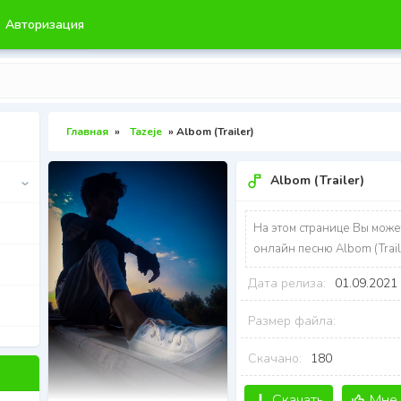
Авторизация
Главная
»
Tazeje
» Albom (Trailer)
Albom (Trailer)
На этом странице Вы може
онлайн песню Albom (Trail
Дата релиза:
01.09.2021
Размер файла:
Скачано:
180
Скачать
Мне 