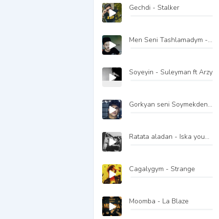
Gechdi - Stalker
Men Seni Tashlamadym - Jhomart
Soyeyin - Suleyman ft Arzy
Gorkyan seni Soymekden - Iska Younger
Ratata aladan - Iska younger ft Jey King
Cagalygym - Strange
Moomba - La Blaze