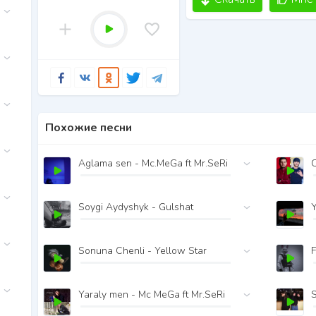
Похожие песни
Aglama sen - Mc.MeGa ft Mr.SeRi
C
Soygi Aydyshyk - Gulshat
Sonuna Chenli - Yellow Star
Yaraly men - Mc MeGa ft Mr.SeRi
S