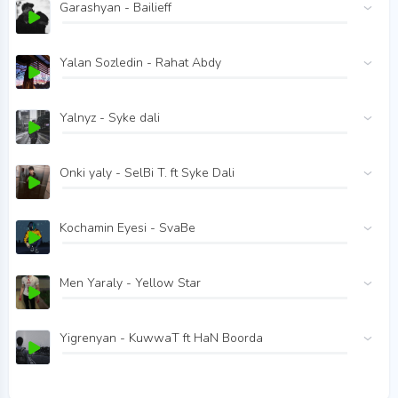
Garashyan - Bailieff
Yalan Sozledin - Rahat Abdy
Yalnyz - Syke dali
Onki yaly - SelBi T. ft Syke Dali
Kochamin Eyesi - SvaBe
Men Yaraly - Yellow Star
Yigrenyan - KuwwaT ft HaN Boorda