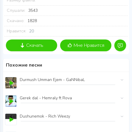
Размер файла:
Слушали:
3543
Скачано:
1828
Нравится:
20
Скачать
Мне Нравится
Похожие песни
Durmush Umman Ejem - GaNNibaL
Gerek dal - Hemraly ft Rova
Dushunemok - Rich Weezy