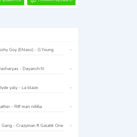
ohy Goy (Ehlass) - G.Young
Basharyas - Dayanch.N
yde yaly - La blaze
ather - Riff man ni66a
 Gang - Crazyman ft Galatik One