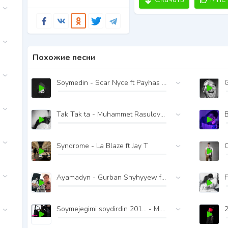
Похожие песни
Soymedin - Scar Nyce ft Payhas Mossy
G
Tak Tak ta - Muhammet Rasulov ft Lilika
Syndrome - La Blaze ft Jay T
O
Ayamadyn - Gurban Shyhyyew ft JanayeFF ft EkiZHaN
F
Soymejegimi soydirdin 201... - M.ReP ft Gulnabat S. ft Daygo
2