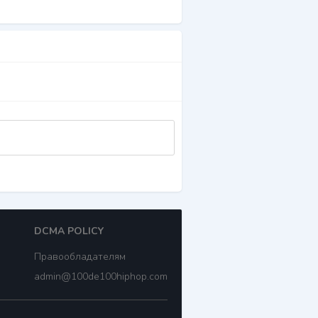
DCMA POLICY
Правообладателям
admin@100de100hiphop.com