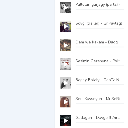
Pullulan gurjagy (part2) - Han Boorda
Soygi (trailer) - Gr.Paytagt
Ejem we Kakam - Daggi
Sesimin Gazabyna - PsiHolog ft GyLych
Bagtly Bolaly - CapTaiN
Seni Kuyseyan - Mr.SeRi
Gadagan - Daygo ft Aina