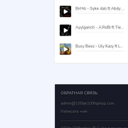
BirHili - Syke dali ft Abdy dayy ft Taze yuz
Ayylganch - A.RoBi ft TiesH
Busy Beez - Uly Kazy ft La Blaze ft Lil Pro
ОБРАТНАЯ СВЯЗЬ
admin@100de100hiphop.com
Написать нам