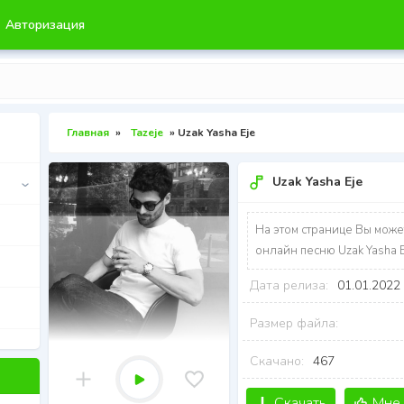
Авторизация
Главная
»
Tazeje
» Uzak Yasha Eje
Uzak Yasha Eje
На этом странице Вы може
онлайн песню Uzak Yasha E
Дата релиза:
01.01.2022
Размер файла:
Скачано:
467
Скачать
Мне 