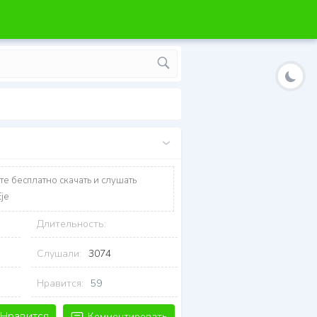
те бесплатно скачать и слушать
je
Длительность:
Слушали:
3074
Нравится:
59
Нравится
Комментировать