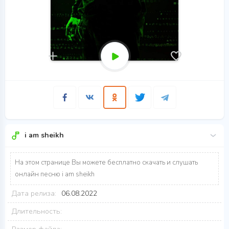
i am sheikh
На этом странице Вы можете бесплатно скачать и слушать
онлайн песню i am sheikh
Дата релиза:
06.08.2022
Длительность: