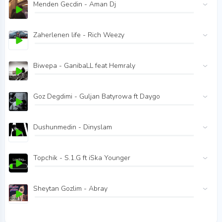
Menden Gecdin - Aman Dj
Zaherlenen life - Rich Weezy
Biwepa - GanibaLL feat Hemraly
Goz Degdimi - Guljan Batyrowa ft Daygo
Dushunmedin - Dinyslam
Topchik - S.1.G ft iSka Younger
Sheytan Gozlim - Abray