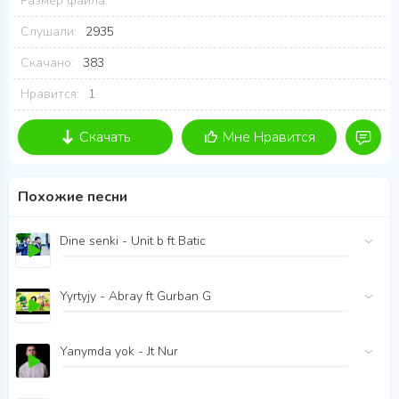
Размер файла:
Слушали:
2935
Скачано:
383
Нравится:
1
Скачать
Мне Нравится
Похожие песни
Dine senki - Unit b ft Batic
Yyrtyjy - Abray ft Gurban G
Yanymda yok - Jt Nur