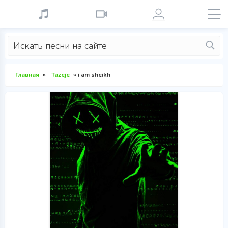
Главная
»
Tazeje
» i am sheikh