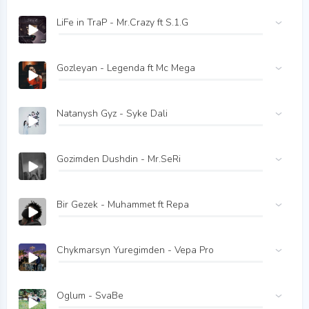
LiFe in TraP - Mr.Crazy ft S.1.G
Gozleyan - Legenda ft Mc Mega
Natanysh Gyz - Syke Dali
Gozimden Dushdin - Mr.SeRi
Bir Gezek - Muhammet ft Repa
Chykmarsyn Yuregimden - Vepa Pro
Oglum - SvaBe