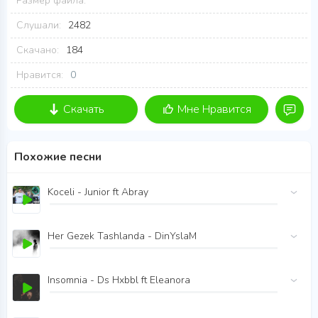
Размер файла:
Слушали:
2482
Скачано:
184
Нравится:
0
Скачать
Мне Нравится
Похожие песни
Koceli - Junior ft Abray
Her Gezek Tashlanda - DinYslaM
Insomnia - Ds Hxbbl ft Eleanora