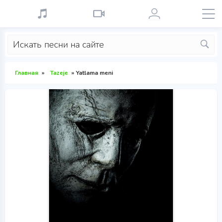
Главная
»
Tazeje
» Yatlama meni