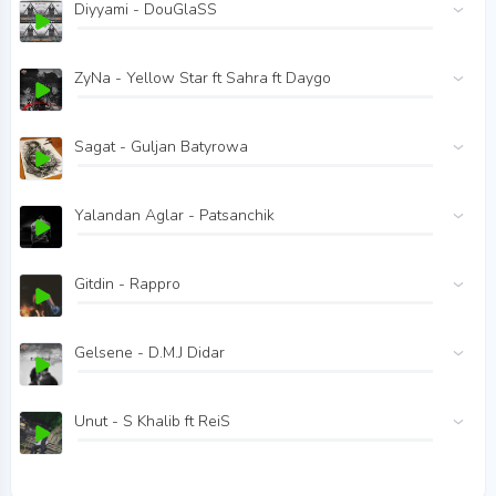
Diyyami - DouGlaSS
ZyNa - Yellow Star ft Sahra ft Daygo
Sagat - Guljan Batyrowa
Yalandan Aglar - Patsanchik
Gitdin - Rappro
Gelsene - D.M.J Didar
Unut - S Khalib ft ReiS