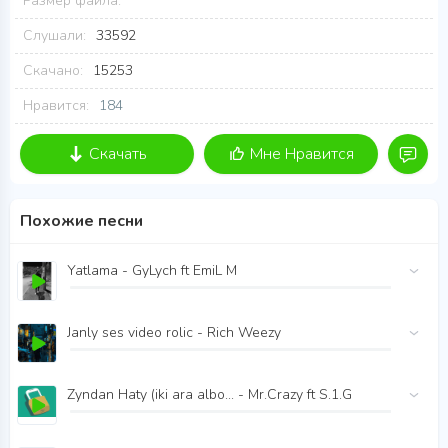
Размер файла:
Слушали:
33592
Скачано:
15253
Нравится:
184
Скачать
Мне Нравится
Похожие песни
Yatlama - GyLych ft EmiL M
Janly ses video rolic - Rich Weezy
Zyndan Haty (iki ara albo... - Mr.Crazy ft S.1.G