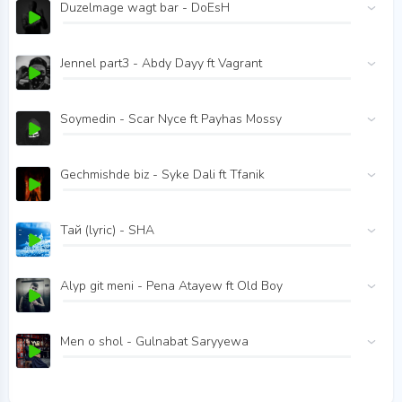
Duzelmage wagt bar - DoEsH
Jennel part3 - Abdy Dayy ft Vagrant
Soymedin - Scar Nyce ft Payhas Mossy
Gechmishde biz - Syke Dali ft Tfanik
Тай (lyric) - SHA
Alyp git meni - Pena Atayew ft Old Boy
Men o shol - Gulnabat Saryyewa