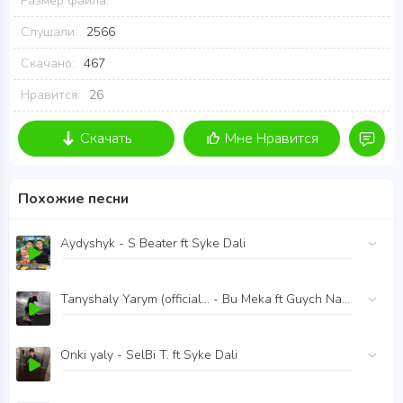
Размер файла:
Слушали:
2566
Скачано:
467
Нравится:
26
Скачать
Мне Нравится
Похожие песни
Aydyshyk - S Beater ft Syke Dali
Tanyshaly Yarym (official... - Bu Meka ft Guych Nazarow
Onki yaly - SelBi T. ft Syke Dali