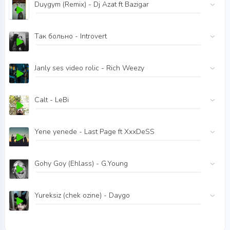
Duygym (Remix) - Dj Azat ft Bazigar
Так больно - Introvert
Janly ses video rolic - Rich Weezy
Calt - LeBi
Yene yenede - Last Page ft XxxDeSS
Gohy Goy (Ehlass) - G.Young
Yureksiz (chek ozine) - Daygo