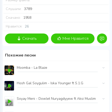
Размер файла:
Слушали:
3789
Скачано:
1958
Нравится:
26
Скачать
Мне Нравится
Похожие песни
Moomba - La Blaze
Hosh Gal Soygulim - Iska Younger ft S.1.G
Soyay Meni - Dowlet Nuryagdyyew ft Aksi Muslim