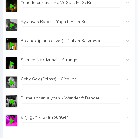
Yenede onkilik - Mc.MeGa ft Mr.SeRi
Aylanyas Barde - Yaga ft Emin Bu
Bolanok (piano cover) - Guljan Batyrowa
Silence (kakdyrma) - Strange
Gohy Goy (Ehlass) - G.Young
Durmushdan alynan - Wander ft Danger
6 nji gun - iSka YounGer