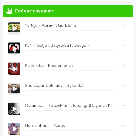
Сейчас слушают
Yyrtyjy - Abray ft Gurban G
KyN - Guljan Batyrowa ft Daygo -
Kone nike - Phenomenon
Shu sapar Bolmady - Syke dali
Oylamalar - CrazyMan ft Ideal gr (Dayanch.K)
Honnanbarsi - Abray